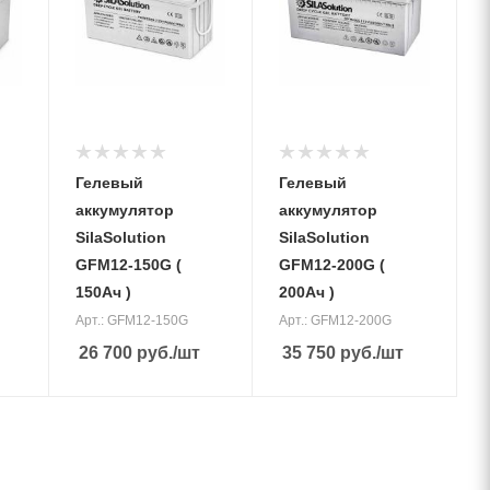
аккумулятора
аккумулятора
(Ah)
(Ah)
100 Ач
200 Ач
Вес, кг
Вес, кг
42,5 кг
59,3 кг
Гелевый
Гелевый
аккумулятор
аккумулятор
SilaSolution
SilaSolution
GFM12-150G (
GFM12-200G (
150Ач )
200Ач )
Арт.: GFM12-150G
Арт.: GFM12-200G
26 700
руб.
/шт
35 750
руб.
/шт