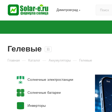
Димитровград
Гелевые
11
—
—
—
Главная
Каталог
Аккумуляторы
Гелевые
Солнечные электростанции
Солнечные батареи
Инверторы