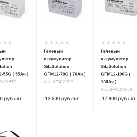
лятора
аккумулятора
аккумулятора
(Ah)
(Ah)
70 Ач
100 Ач
Вес, кг
Вес, кг
21,4 кг
29,5 кг
вый
Гелевый
Гелевый
улятор
аккумулятор
аккумулятор
lution
SilaSolution
SilaSolution
-55G ( 55Ач )
GFM12-70G ( 70Ач )
GFM12-100G (
100Ач )
GFM12-55G
Арт.: GFM12-70G
Арт.: GFM12-100G
00
руб.
/шт
12 500
руб.
/шт
17 800
руб.
/шт
жение