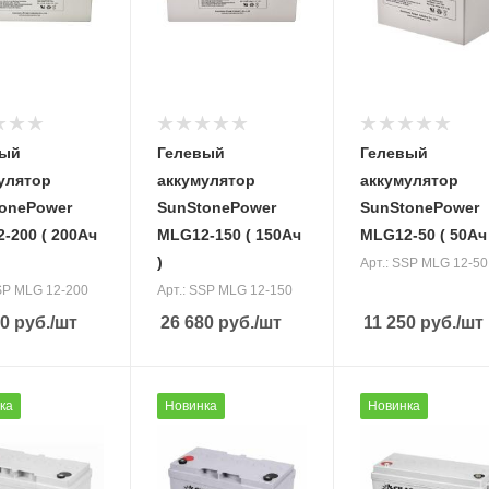
12 В
Нет
Вес, кг
Ёмкость
44,5кг
аккумулятора
(Ah)
50 Ач
Вес, кг
вый
Гелевый
Гелевый
16,6 кг
улятор
аккумулятор
аккумулятор
onePower
SunStonePower
SunStonePower
-200 ( 200Ач
MLG12-150 ( 150Ач
MLG12-50 ( 50Ач 
)
Арт.: SSP MLG 12-50
SSP MLG 12-200
Арт.: SSP MLG 12-150
70
руб.
/шт
26 680
руб.
/шт
11 250
руб.
/шт
жение
Напряжение
Напряжение
ка
Новинка
Новинка
ляторов
аккумуляторов
аккумуляторов
12 В
12 В
ь
Ёмкость
Ёмкость