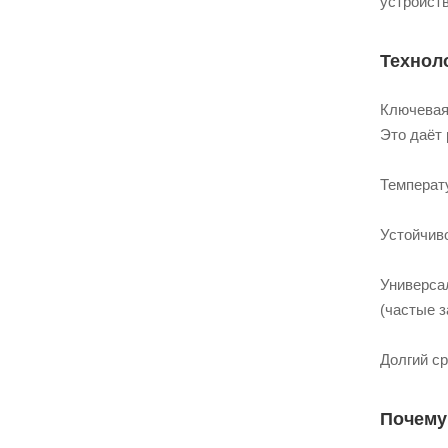
устройст
Технол
Ключевая
Это даёт
Температу
Устойчиво
Универса
(частые 
Долгий с
Почему