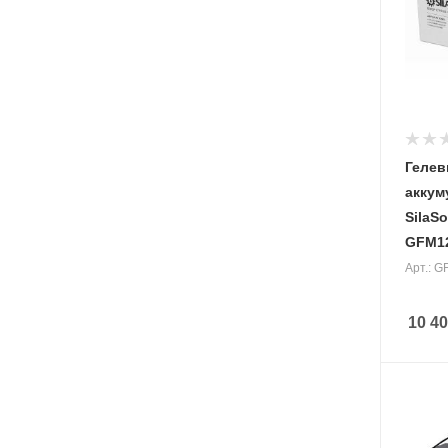
аккуму
(Ah)
55 Ач
Вес, кг
15,8 кг
Геле
аккум
SilaSo
GFM12
Арт.: 
10 4
Напря
АКБ
12 В