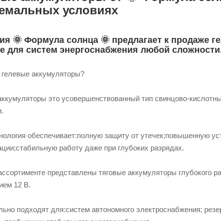
ремальных условиях
ия 🌞 Формула солнца 🌞 предлагает к продаже 
е для систем энергоснабжения любой сложности
е гелевые аккумуляторы?
аккумуляторы это усовершенствованный тип свинцово‑кислотных
и.
хнология обеспечивает:полную защиту от утечек;повышенную у
ации;стабильную работу даже при глубоких разрядах.
ассортименте представлены тяговые аккумуляторы глубокого р
ием 12 В.
льно подходят для:систем автономного электроснабжения; резе