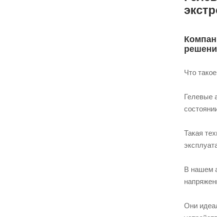
экст
Компан
решени
Что тако
Гелевые 
состояни
Такая те
эксплуат
В нашем 
напряжен
Они идеа