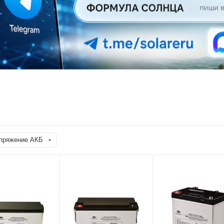
пряжение АКБ
жение
Подмешивание
Напряжение
в сеть
аккумуляторов
Нет
12 В
Напряжение
Подмешивание
АКБ
в сеть