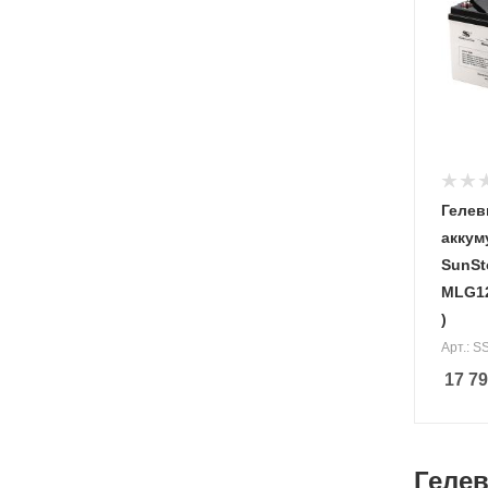
Вес, кг
30,3 кг
Геле
аккум
SunSt
MLG12
)
Арт.: 
17 7
Гелев