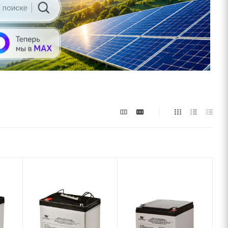
Подмешивание
Напряжение
в сеть
АКБ
Нет
12 В
Ёмкость
Вес, кг
7,9 кг
аккумулятора