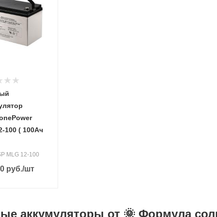
вый
улятор
onePower
-100 ( 100Ач
SSP MLG 12-100
90
руб.
/шт
ые аккумуляторы от 🌞 Формула сол