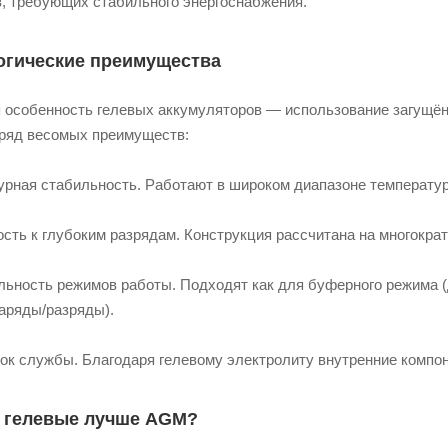
в, требующих стабильного энергоснабжения.
огические преимущества
 особенность гелевых аккумуляторов — использование загущённ
 ряд весомых преимуществ:
рная стабильность. Работают в широком диапазоне температур, 
сть к глубоким разрядам. Конструкция рассчитана на многократ
льность режимов работы. Подходят как для буферного режима (
заряды/разряды).
рок службы. Благодаря гелевому электролиту внутренние комп
 гелевые лучше AGM?