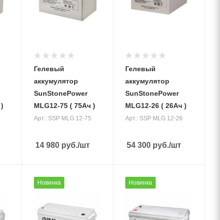
(Ah)
75 Ач
Вес, кг
23 кг
Гелевый
Гелевый
аккумулятор
аккумулятор
SunStonePower
SunStonePower
)
MLG12-75 ( 75Ач )
MLG12-26 ( 26Ач )
Арт.: SSP MLG 12-75
Арт.: SSP MLG 12-26
14 980
руб.
/шт
54 300
руб.
/шт
Напряжение
Напряжение
Новинка
Новинка
аккумуляторов
аккумуляторов
12 В
12 В
Ёмкость
Ёмкость