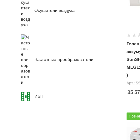
Осушители воздуха
Геле
аккум
Частотные преобразователи
SunSt
MLG12
)
Арт.: 
35 5
ИБП
Напря
Новин
аккуму
12 В
Ёмкост